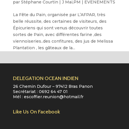
par
Stéphane Courtin
|
J Mai,PM
|
EVENEMENTS
La Fête du Pain, organisée par L’AFPAR, très
belle réussite, des certaines de visiteurs, des
Épicuriens qui sont venus découvrir toutes
sortes de Pain, avec différentes farine ,des
viennoiseries..des confitures, des jus de Melissa
Plantation , les gâteaux de la...
DELEGATION OCEAN INDIEN
26 Chemin Dufour – 97412 Bras Panon
Secrétariat :
0692 64 47 01
Mél :
escoffier.reunion@hotmail.fr
Like Us On Facebook