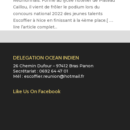
Réunionnais. Formé au lycée hôtelier de Plateau
Caillou, il vient de frôler le podium lors du
concours national 2022 des jeunes talents
Escoffier à Nice en finissant à la 4ème place.[ ….
lire l’article complet...
DELEGATION OCEAN INDIEN
26 Chemin Dufour – 97412 Bras Panon
Secrétariat :
0692 64 47 01
Mél :
escoffier.reunion@hotmail.fr
Like Us On Facebook