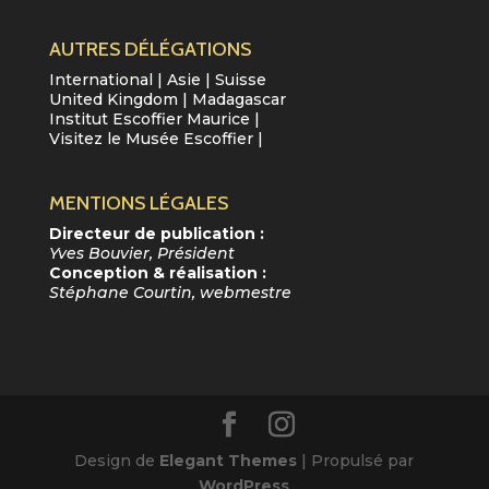
AUTRES DÉLÉGATIONS
International
|
Asie
|
Suisse
United Kingdom
|
Madagascar
Institut Escoffier Maurice
|
Visitez le Musée Escoffier
|
MENTIONS LÉGALES
Directeur de publication :
Yves Bouvier, Président
Conception & réalisation :
Stéphane Courtin, webmestre
Design de
Elegant Themes
| Propulsé par
WordPress