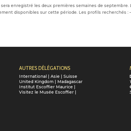
 qui sera enregistré les deux premières semaines de septembre.
ment disponibles sur cette période. Les profils recherchés : 
AUTRES DÉLÉGATIONS
International
|
Asie
|
Suisse
United Kingdom
|
Madagascar
Institut Escoffier Maurice
|
Visitez le Musée Escoffier
|