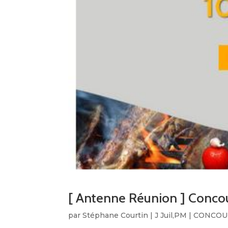
[ Antenne Réunion ] Conco
par
Stéphane Courtin
|
J Juil,PM
|
CONCOUR