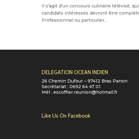
Il s’agit d’un concours culinaire télévisé,
candidats intéressés devront être complète
Professionnel ou particulier...
DELEGATION OCEAN INDIEN
26 Chemin Dufour – 97412 Bras Panon
Secrétariat :
0692 64 47 01
Mél :
escoffier.reunion@hotmail.fr
Like Us On Facebook