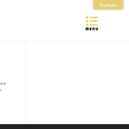
Traduire
nce
n