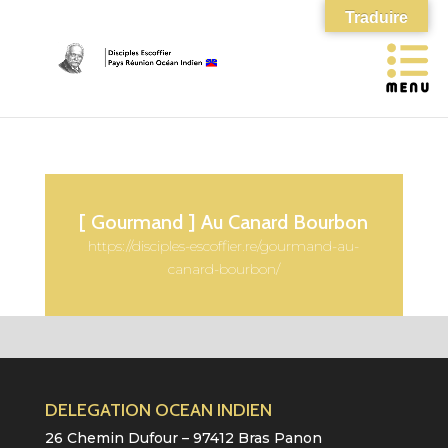
Traduire
[ Gourmand ] Au Canard Bourbon
https://disciples-escoffier.re/gourmand-au-
canard-bourbon/
DELEGATION OCEAN INDIEN
26 Chemin Dufour – 97412 Bras Panon