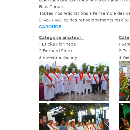
Quelques photos et les noms des lauréats d
Bras Panon.
Toutes nos félicitations à l’ensemble des ca
Si vous voulez des renseignements ou d’a
GAROUDE
Catégorie amateur :
Catég
1 Ericka Florineda
1 Sar
2 Bernard Siriex
2 Tsi
3 Vivienne Dallery
3 Yae