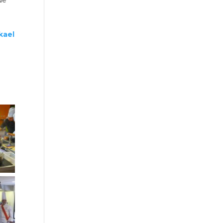
de
kael