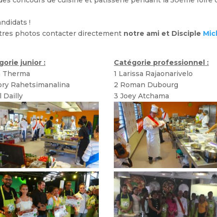
es concours de cuisine et pâtisserie pendant la 50ème foire 
ndidats !
utres photos contacter directement
notre ami et Disciple
Mic
orie junior :
Catégorie professionnel :
a Therma
1 Larissa Rajaonarivelo
ory Rahetsimanalina
2 Roman Dubourg
l Dailly
3 Joey Atchama