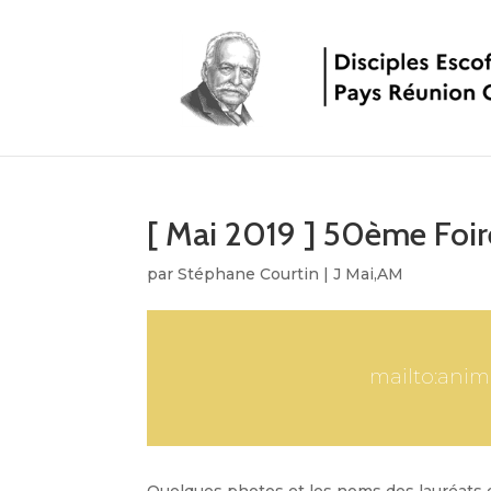
[ Mai 2019 ] 50ème Foir
par
Stéphane Courtin
|
J Mai,AM
mailto:anim